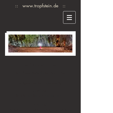
::
www.tropfstein.de
::
:: ÜBER MICH ::
Auf dieser Seite finden Sie in den
entsprechenden Untermenüs:
KONTAKT
So können Sie mich erreichen ...
PORTRAIT
Ein kurzer Lebenslauf / einige persönliche