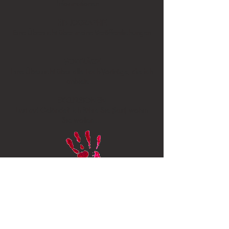
Informationen ...
BIBLIOGRAPHIE
Eine Übersicht über meine Veröffentlichungen
...
VORTRÄGE
Eine Übersicht über alle Fach-Vorträge, die ich
anbiete ...
EXKURSIONEN
Lust auf Gelände? Ich führe Sie (fast) wohin
Sie wollen ...
© 2024 Peter R. Hofmann
Erstellt mit
Wix.com
letzte Änderung
09.03.2024