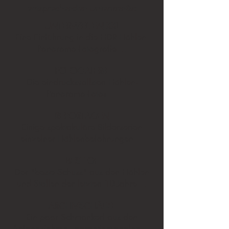
entsprechenden Untermenüs:
UNTERWELTEN XXL
Eine Einführung in die HDR-Höhlen-
Panorama-Fotografie ...
FOTOGALERIE
Die eindrucksvollsten Höhlen-
Panorama-Fotos ...
REPORTAGEN
Einige spektakuläre Bilderserien
einzelner Höhlenbefahrungen ...
BEST OF
Der "beste Schuss" aus den Höhlen
und Stollen der letzten 10 Jahre
...
ARCHIVSCHÄTZE
Ein paar Schmankerl aus den
Anfangsjahren - garantiert analog ...