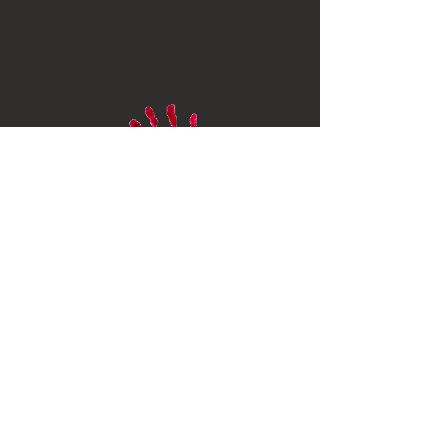
KarstKunst
Die Galerie der Höhlenmalereien ...
© 2024 Peter R. Hofmann
Erstellt mit
Wix.com
letzte Änderung
09.03.2024
Besuchen sie mich auch: