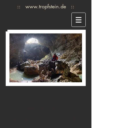
::
www.tropfstein.de
::
:: BILDERWELTEN ::
Auf dieser Seite finden Sie in den